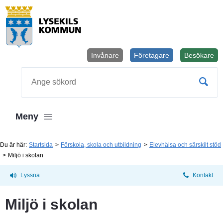
Invånare
Företagare
Besökare
Öppnas i
Sök
Meny
Du är här:
Startsida
Förskola, skola och utbildning
Elevhälsa och särskilt stöd
Miljö i skolan
Lyssna
Kontakt
Miljö i skolan